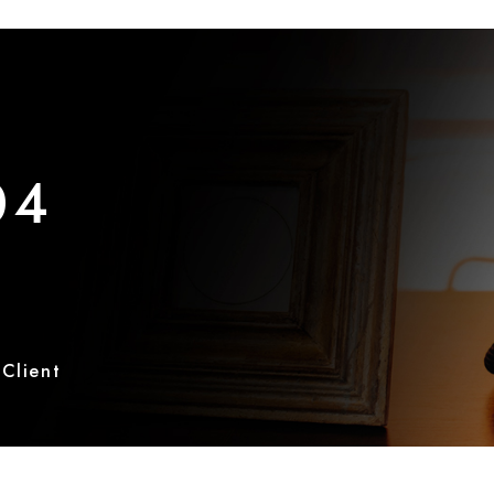
04
 Client